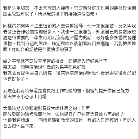
我是注重細節，不太喜歡跟人接觸，只要應付好工作用的機器與企劃
跟主管就可以了，所以我選擇了剪接師這個職務。
同樣的如果叫不注重細節的人去做剪接師，他一定很痛苦，反之叫我
去發通告作公關接觸很多人，我也一定很痛苦，知道自己的長處跟短
處是很重要的，學生時期若沒有經濟壓力的話，最好能多多嘗試各種
事物，找到自己的興趣，確定興趣以後朝著該目標邁進，若能把興趣
跟工作結合的話就是件很快樂的事了
總之平常就不要放棄學習的機會，即便是入行好幾年了
某天被一個導演講說你做的效果字配色好醜
我就去買配色書自己研究，後來導演還講說喔呦你看過書以後真的配
色有好多了。
到現在我有時候還是會買跟工作相關的書，慢慢的提升你自己能力
某天會不小心派上用場
大學時期去參觀電影音效大師杜篤之的工作室
開放發問的時候我問他說「如何提昇自己在音樂音效方面的能力」
他跟我這樣說：「同樣是聽到教堂的鐘聲，有的人只是經過，有的人
會去把他錄下來」