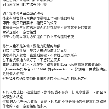
同時前輩使用的方法有何利弊
總之我不會放棄學習的機會
後來有機會的時候也是盡量把工作用的機器摸熟
節目企劃只跟我要求一種簡單的效果
我會舉一反三同時秀出畫面給他挑說要不要某某更好的效果
當然企劃不一定會接受
但至少你可以讓對方知道你工作上不會隨隨便便
另外人也不是神仙，難免有犯錯的時候
犯錯了沒有什麼，犯錯之後的態度才是重點
態度差的人就會一直重蹈覆轍，不肯找出問題所在
當下能虎爛過去就好了，不想管這麼多
我是比較龜毛的人，現在犯了錯都會用Evernote軟體寫起來做筆記
（Evernote跨平台，PC MAC與iphone Android都通用，免費版功能
足夠個人使用）
避免幾年後遇到類似的事情時卻想不起來當初的因應之道
有的人會比較不注重細節，對小錯誤不在意，比較享受當下，而且喜
歡跟別人相處
這樣的人也許適合做節目企劃，因為他不管是發通告還是寫腳本錄影
什麼的，都一定要接觸很多人