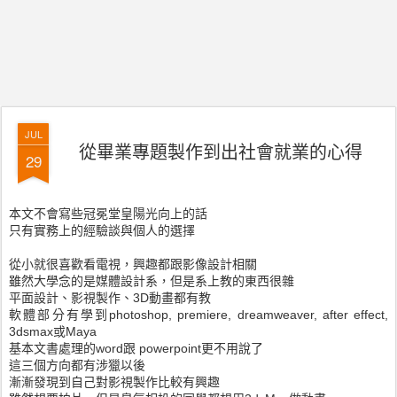
JUL
從畢業專題製作到出社會就業的心得
29
本文不會寫些冠冕堂皇陽光向上的話
只有實務上的經驗談與個人的選擇
從小就很喜歡看電視，興趣都跟影像設計相關
雖然大學念的是媒體設計系，但是系上教的東西很雜
平面設計、影視製作、3D動畫都有教
軟體部分有學到photoshop, premiere, dreamweaver, after effect,
3dsmax或Maya
基本文書處理的word跟 powerpoint更不用說了
這三個方向都有涉獵以後
漸漸發現到自己對影視製作比較有興趣