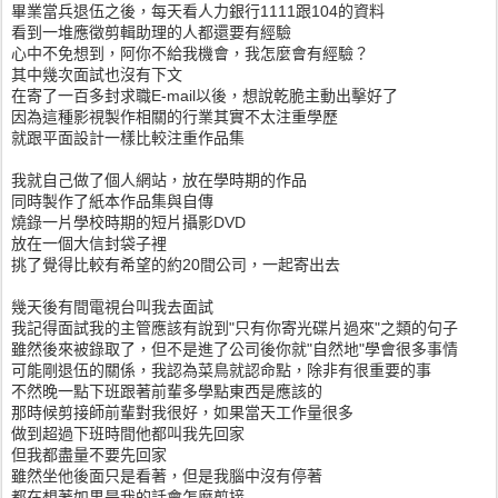
畢業當兵退伍之後，每天看人力銀行1111跟104的資料
看到一堆應徵剪輯助理的人都還要有經驗
心中不免想到，阿你不給我機會，我怎麼會有經驗？
其中幾次面試也沒有下文
在寄了一百多封求職E-mail以後，想說乾脆主動出擊好了
因為這種影視製作相關的行業其實不太注重學歷
就跟平面設計一樣比較注重作品集
我就自己做了個人網站，放在學時期的作品
同時製作了紙本作品集與自傳
燒錄一片學校時期的短片攝影DVD
放在一個大信封袋子裡
挑了覺得比較有希望的約20間公司，一起寄出去
幾天後有間電視台叫我去面試
我記得面試我的主管應該有說到"只有你寄光碟片過來"之類的句子
雖然後來被錄取了，但不是進了公司後你就"自然地"學會很多事情
可能剛退伍的關係，我認為菜鳥就認命點，除非有很重要的事
不然晚一點下班跟著前輩多學點東西是應該的
那時候剪接師前輩對我很好，如果當天工作量很多
做到超過下班時間他都叫我先回家
但我都盡量不要先回家
雖然坐他後面只是看著，但是我腦中沒有停著
都在想著如果是我的話會怎麼剪接