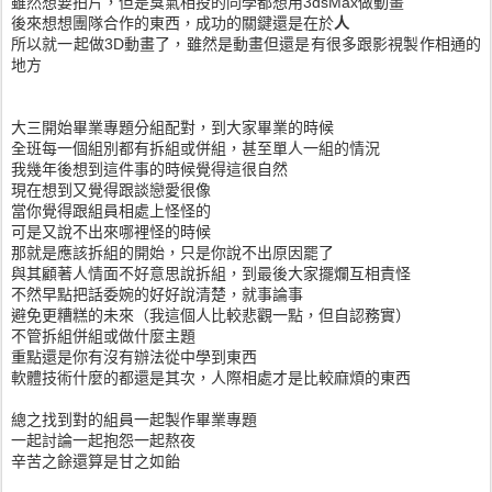
雖然想要拍片，但是臭氣相投的同學都想用3dsMax做動畫
後來想想團隊合作的東西，成功的關鍵還是在於
人
所以就一起做3D動畫了，雖然是動畫但還是有很多跟影視製作相通的
地方
大三開始畢業專題分組配對，到大家畢業的時候
全班每一個組別都有拆組或併組，甚至單人一組的情況
我幾年後想到這件事的時候覺得這很自然
現在想到又覺得跟談戀愛很像
當你覺得跟組員相處上怪怪的
可是又說不出來哪裡怪的時候
那就是應該拆組的開始，只是你說不出原因罷了
與其顧著人情面不好意思說拆組，到最後大家擺爛互相責怪
不然早點把話委婉的好好說清楚，就事論事
避免更糟糕的未來（我這個人比較悲觀一點，但自認務實）
不管拆組併組或做什麼主題
重點還是你有沒有辦法從中學到東西
軟體技術什麼的都還是其次，人際相處才是比較麻煩的東西
總之找到對的組員一起製作畢業專題
一起討論一起抱怨一起熬夜
辛苦之餘還算是甘之如飴